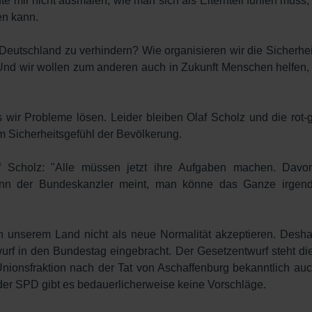
hte mir nicht ausmalen, wie man sich als Elternteil fühlen muss
en kann.
 Deutschland zu verhindern? Wie organisieren wir die Sicherh
Und wir wollen zum anderen auch in Zukunft Menschen helfen, di
s wir Probleme lösen. Leider bleiben Olaf Scholz und die rot
m Sicherheitsgefühl der Bevölkerung.
 Scholz: "Alle müssen jetzt ihre Aufgaben machen. Davon
enn der Bundeskanzler meint, man könne das Ganze irgendw
n unserem Land nicht als neue Normalität akzeptieren. Des
rf in den Bundestag eingebracht. Der Gesetzentwurf steht 
Unionsfraktion nach der Tat von Aschaffenburg bekanntlich au
der SPD gibt es bedauerlicherweise keine Vorschläge.