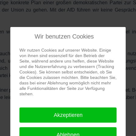
zige konkrete Plan einer großen demokratischen Partei zur 
er Union zu gehen. Mit der AfD führen wir keine Gespräche
 wir in unserem 5-Punkte-Plan für einen Politikwechsel in 
Wir benutzen Cookies
Wir nutzen Cookies auf unserer Website. Einige
t auch Populisten ihre politische Arbeitsgrundlage. Die AfD nu
von ihnen sind essenziell für den Betrieb der
ind, um Fremdenfeindlichkeit zu schüren und Verschwörungst
Seite, während andere uns helfen, diese Website
und die Nutzererfahrung zu verbessern (Tracking
ch stattdessen Putins Eurasischer Wirtschaftsunion zuwendet
Cookies). Sie können selbst entscheiden, ob Sie
tei kein Partner, sondern unser politischer Gegner."
die Cookies zulassen möchten. Bitte beachten Sie,
dass bei einer Ablehnung womöglich nicht mehr
alle Funktionalitäten der Seite zur Verfügung
ner politischen Ebene mit Extremisten zusammengearbeitet. Bei
stehen.
e leider 2008 in Hessen unter Führung von Frau Ypsilanti über
Akzeptieren
Ablehnen