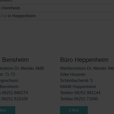
nsheim
n Viernheim
nzug
in Heppenheim
o Bensheim
Büro Heppenheim
eisbüro Dr. Meister, MdB
Wahlkreisbüro Dr. Meister, M
tr. 71-73
Silke Hossner
rgeschoss
Schönbacherstr. 5
 Bensheim
64646 Heppenheim
n 06251 680274
Telefon 06252 982144
x 06251 610100
Telefax 06252 71090
Mail
E-Mail