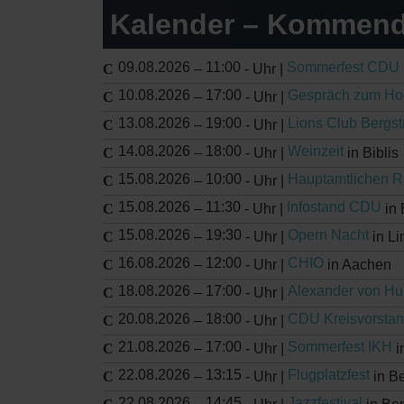
Kalender – Kommend
09.08.2026
11:00
Sommerfest CDU
–
-
Uhr |
10.08.2026
17:00
Gespräch zum Ho
–
-
Uhr |
13.08.2026
19:00
Lions Club Bergs
–
-
Uhr |
14.08.2026
18:00
Weinzeit
–
-
Uhr |
in Biblis
15.08.2026
10:00
Hauptamtlichen 
–
-
Uhr |
15.08.2026
11:30
Infostand CDU
–
-
Uhr |
in
15.08.2026
19:30
Opern Nacht
–
-
Uhr |
in Li
16.08.2026
12:00
CHIO
–
-
Uhr |
in Aachen
18.08.2026
17:00
Alexander von H
–
-
Uhr |
20.08.2026
18:00
CDU Kreisvorstan
–
-
Uhr |
21.08.2026
17:00
Sommerfest IKH
–
-
Uhr |
i
22.08.2026
13:15
Flugplatzfest
–
-
Uhr |
in B
22.08.2026
14:45
Jazzfestival