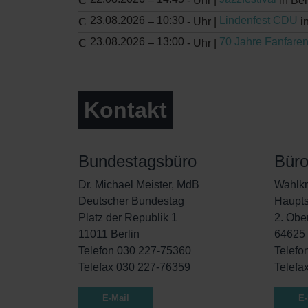
–
-
Uhr |
in Be
23.08.2026
10:30
Lindenfest CDU
–
-
Uhr |
i
23.08.2026
13:00
70 Jahre Fanfare
–
-
Uhr |
Kontakt
Bundestagsbüro
Bür
Dr. Michael Meister, MdB
Wahlkr
Deutscher Bundestag
Haupts
Platz der Republik 1
2. Obe
11011 Berlin
64625
Telefon 030 227-75360
Telefo
Telefax 030 227-76359
Telefa
E-Mail
E-