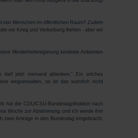
, wenn man sein Kind morgens in die Kita bringt
eit von Menschen im öffentlichen Raum? Zudem
e vor Krieg und Vertreibung fliehen - aber wir
-grüne Minderheitsregierung konkrete Antworten
 darf jetzt niemand ablenken." Ein solches
ie wegverwalten, so ist das wahrlich nicht
halb hat die CDU/CSU-Bundestagsfraktion nach
diese Woche zur Abstimmung und ich werde ihm
ch zwei Anträge in den Bundestag eingebracht.