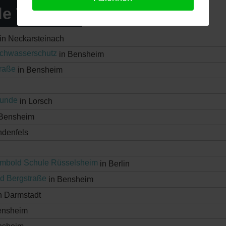
e Termine
in Neckarsteinach
chwasserschutz
in Bensheim
traße
in Bensheim
Runde
in Lorsch
 Bensheim
ndenfels
umbold Schule Rüsselsheim
in Berlin
d Bergstraße
in Bensheim
n Darmstadt
ensheim