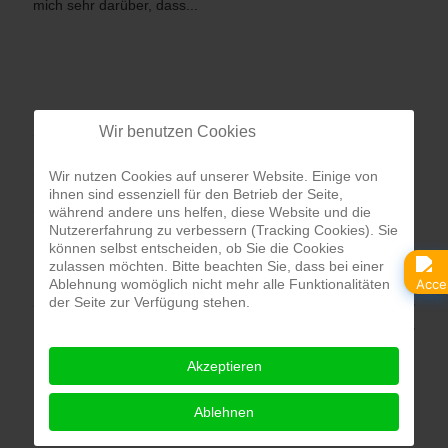
mich sehr darüber, dass...
Wir benutzen Cookies
Start der Bewerbungsphase für das
Parlamentarische Patenschaftsprogramm
(PPP)...
Wir nutzen Cookies auf unserer Website. Einige von
ihnen sind essenziell für den Betrieb der Seite,
22. April 2026
während andere uns helfen, diese Website und die
Nutzererfahrung zu verbessern (Tracking Cookies). Sie
können selbst entscheiden, ob Sie die Cookies
Start der Bewerbungsphase für das Parlamentarische
zulassen möchten. Bitte beachten Sie, dass bei einer
Patenschaftsprogramm (PPP) 2027/2028 Berlin - Am 4. Mai
Ablehnung womöglich nicht mehr alle Funktionalitäten
der Seite zur Verfügung stehen.
2026 beginnt die neue Bewerbungsrunde für das
Parlamentarische Patenschaftsprogramm (PPP) des
Deutschen Bundestages. Noch bis zum 4. September 2026
Akzeptieren
haben Schülerinnen und Schüler die...
Ablehnen