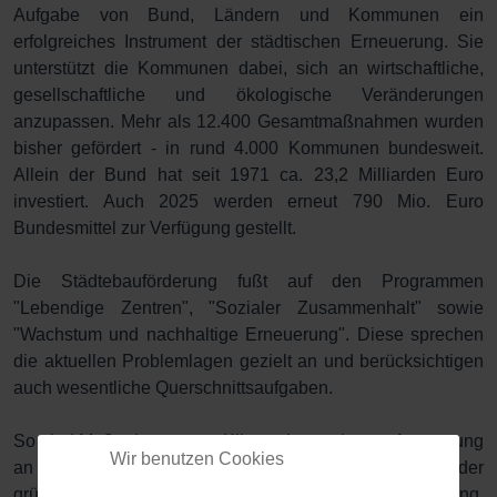
Aufgabe von Bund, Ländern und Kommunen ein
erfolgreiches Instrument der städtischen Erneuerung. Sie
unterstützt die Kommunen dabei, sich an wirtschaftliche,
gesellschaftliche und ökologische Veränderungen
anzupassen. Mehr als 12.400 Gesamtmaßnahmen wurden
bisher gefördert - in rund 4.000 Kommunen bundesweit.
Allein der Bund hat seit 1971 ca. 23,2 Milliarden Euro
investiert. Auch 2025 werden erneut 790 Mio. Euro
Bundesmittel zur Verfügung gestellt.
Die Städtebauförderung fußt auf den Programmen
"Lebendige Zentren", "Sozialer Zusammenhalt" sowie
"Wachstum und nachhaltige Erneuerung". Diese sprechen
die aktuellen Problemlagen gezielt an und berücksichtigen
auch wesentliche Querschnittsaufgaben.
So sind Maßnahmen zum Klimaschutz oder zur Anpassung
Wir benutzen Cookies
an den Klimawandel, insbesondere zur Verbesserung der
grünen Infrastruktur, Voraussetzung für eine Förderung.