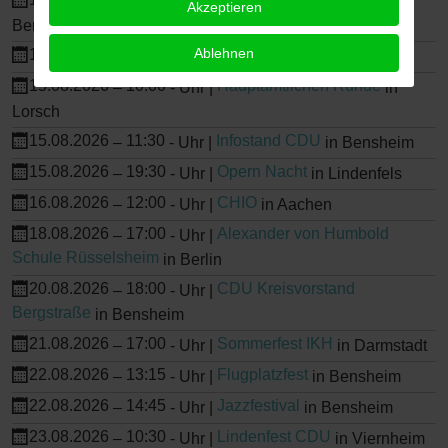
–
-
Uhr |
in
Akzeptieren
Bensheim
Ablehnen
14.08.2026
18:00
Weinzeit
–
-
Uhr |
in Biblis
15.08.2026
10:00
Hauptamtlichen Runde
–
-
Uhr |
in
Lorsch
15.08.2026
11:30
Infostand CDU
–
-
Uhr |
in Bensheim
15.08.2026
19:30
Opern Nacht
–
-
Uhr |
in Lindenfels
16.08.2026
12:00
CHIO
–
-
Uhr |
in Aachen
18.08.2026
17:00
Alexander von Humbold
–
-
Uhr |
Schule Rüsselsheim
in Berlin
20.08.2026
18:00
CDU Kreisvorstand
–
-
Uhr |
Bergstraße
in Bensheim
21.08.2026
17:00
Sommerfest IKH
–
-
Uhr |
in Darmstadt
22.08.2026
13:15
Flugplatzfest
–
-
Uhr |
in Bensheim
22.08.2026
14:45
Jazzfestival
–
-
Uhr |
in Bensheim
23.08.2026
10:30
Lindenfest CDU
–
-
Uhr |
in Viernheim