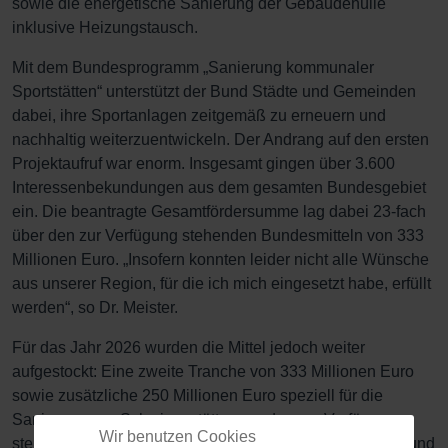
sowie die energetische Sanierung der Gebäudehülle
inklusive Heizungstausch.
Mit dem Bundesprogramm „Sanierung kommunaler
Sportstätten“ unterstützt der Bund Städte und Gemeinden
dabei, ihre Sportanlagen zeitgemäß zu erneuern und
nachhaltig weiterzuentwickeln. Der Andrang auf den ersten
Projektaufruf war enorm. Insgesamt gingen über 3.600
Interessenbekundungen aus dem gesamten Bundesgebiet
ein. Die beantragte Gesamtfördersumme lag dabei 23-fach
über den zur Verfügung stehenden Bundesmitteln von 333
Millionen Euro. „Insofern konnten leider nicht alle Wünsche
aus unserer Region, für die ich mich eingesetzt habe, erfüllt
werden“, so Dr. Meister.
Für das Jahr 2026 wurden die Mittel jedoch weiter
aufgestockt: Eine zweite Tranche von 333 Millionen Euro
sowie zusätzliche 250 Millionen Euro speziell für die
Sanierung von Schwimmstätten werden zur Verfügung
Wir benutzen Cookies
stehen. Die Mittel sind im Sondervermögen Infrastruktur und